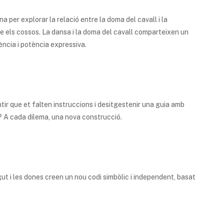
a per explorar la relació entre la doma del cavall i la
 els cossos. La dansa i la doma del cavall comparteixen un
tència i potència expressiva.
tir que et falten instruccions i desitgestenir una guia amb
s? A cada dilema, una nova construcció.
t i les dones creen un nou codi simbòlic i independent, basat