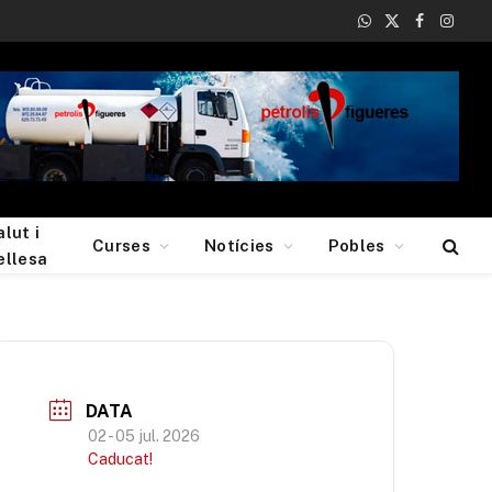
WhatsApp
X
Facebook
Insta
(Twitter)
alut i
Curses
Notícies
Pobles
ellesa
DATA
02 - 05 jul. 2026
Caducat!