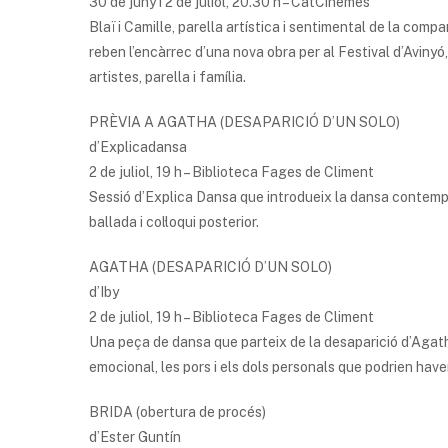
30 de juny i 2 de juliol, 20.30 h – CatCinemes
Blaï i Camille, parella artística i sentimental de la comp
reben l’encàrrec d’una nova obra per al Festival d’Avinyó,
artistes, parella i família.
PRÈVIA A AGATHA (DESAPARICIÓ D’UN SOLO)
d’Explicadansa
2 de juliol, 19 h – Biblioteca Fages de Climent
Sessió d’Explica Dansa que introdueix la dansa contempo
ballada i col·loqui posterior.
AGATHA (DESAPARICIÓ D’UN SOLO)
d’Iby
2 de juliol, 19 h – Biblioteca Fages de Climent
Una peça de dansa que parteix de la desaparició d’Agatha
emocional, les pors i els dols personals que podrien have
BRIDA (obertura de procés)
d’Ester Guntín