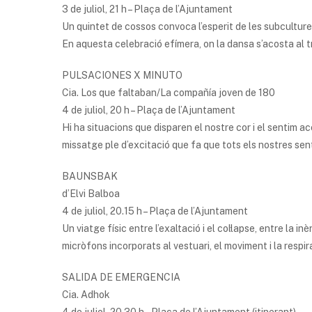
3 de juliol, 21 h – Plaça de l’Ajuntament
Un quintet de cossos convoca l’esperit de les subcultures 
En aquesta celebració efímera, on la dansa s’acosta al tr
PULSACIONES X MINUTO
Cia. Los que faltaban/La compañía joven de 180
4 de juliol, 20 h – Plaça de l’Ajuntament
Hi ha situacions que disparen el nostre cor i el sentim a
missatge ple d’excitació que fa que tots els nostres sent
BAUNSBAK
d’Elvi Balboa
4 de juliol, 20.15 h – Plaça de l’Ajuntament
Un viatge físic entre l’exaltació i el col·lapse, entre la in
micròfons incorporats al vestuari, el moviment i la respi
SALIDA DE EMERGENCIA
Cia. Adhok
4 de juliol, 20.30 h – Plaça de l’Ajuntament (itinerant)