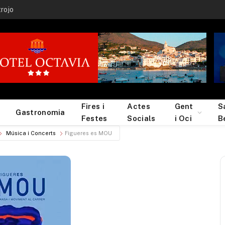
trojo
Fires i
Actes
Gent
S
Gastronomia
Festes
Socials
i Oci
B
Música i Concerts
Figueres es MOU