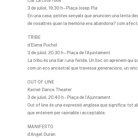
Cia. La côte folle
3 de juliol, 19.30 h – Plaça Josep Pla
En una casa, petites senyals que anuncien una lenta desa
de nosaltres quan la memòria ens abandona? com afecta
TRIBE
d’Elena Puchol
3 de juliol, 20.30 h – Plaça de l’Ajuntament
La tribu és una llar i una ferida. Un lloc on aprenem qui
com un eco ancestral que travessa generacions, un vincle 
OUT OF LINE
Kernel Dance Theater
3 de juliol, 20.40 h – Plaça de l’Ajuntament
Out of line és una expressió anglesa que significa: tot al
que entenem per raonable i acceptable.
MANIFESTO
d’Angel Duran