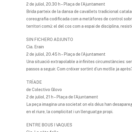
2 de juliol, 20.30 h – Plaça de l’Ajuntament
Brida parteix de la dansa de cavallets tradicional catalan
coreografia codificada com a metàfores de control sobre
territori comú: el del cos com a espai de disciplina, resis
SIN FICHERO ADJUNTO
Cia. Erain
2 de juliol, 20.45 h – Plaça de l’Ajuntament
Una situació extrapolable a infinites circumstàncies: sen
passos a seguir. Com créixer sortint d’un motlle ja aprè
TRÏADE
de Colectivo Glovo
2 de juliol, 21 h – Plaça de l’Ajuntament
La peça imagina una societat on els déus han desaparegu
en el riure, la complicitat i un llenguatge propi.
ENTRE BOUS I VAQUES