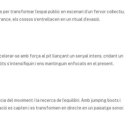
per transformar l’espai públic en escenari d’un fervor col·lectiu.
ance, els cossos s’entrellacen en un ritual d’evasió.
ccelerar-se amb força al pit llançant un senyal intens, cridant un
its s’intensifiquin i ens mantinguin enfocats en el present.
èrcia del moviment i la recerca de l’equilibri. Amb jumping boots i
ració es capten i es transformen en directe en un paisatge sonor.