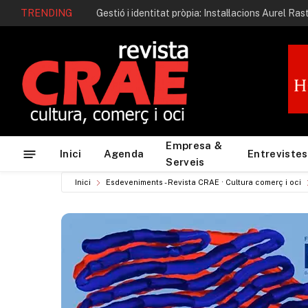
TRENDING
Gestió i identitat pròpia: Instal·lacions Aurel Ras
Empresa &
Inici
Agenda
Entrevistes
Serveis
Inici
Esdeveniments - Revista CRAE · Cultura comerç i oci