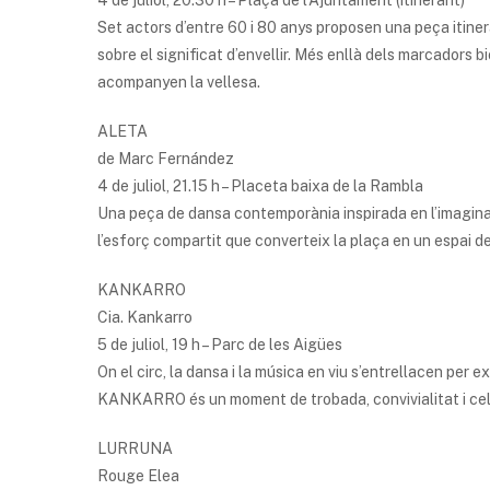
Set actors d’entre 60 i 80 anys proposen una peça itiner
sobre el significat d’envellir. Més enllà dels marcadors bi
acompanyen la vellesa.
ALETA
de Marc Fernández
4 de juliol, 21.15 h – Placeta baixa de la Rambla
Una peça de dansa contemporània inspirada en l’imaginari
l’esforç compartit que converteix la plaça en un espai de
KANKARRO
Cia. Kankarro
5 de juliol, 19 h – Parc de les Aigües
On el circ, la dansa i la música en viu s’entrellacen per
KANKARRO és un moment de trobada, convivialitat i celebr
LURRUNA
Rouge Elea