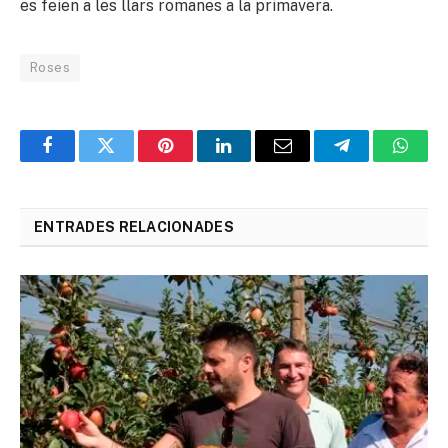
es feien a les llars romanes a la primavera.
Roses
Facebook
Twitter
Pinterest
LinkedIn
Email
Telegram
Whats
ENTRADES RELACIONADES