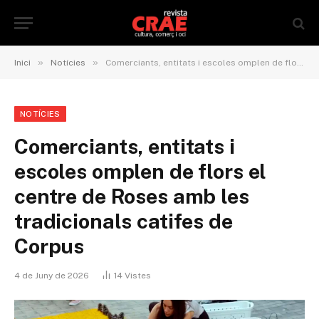
»
»
Inici
Notícies
Comerciants, entitats i escoles omplen de flors el centre de Roses amb les tradicionals catifes de Corpus
NOTÍCIES
Comerciants, entitats i
escoles omplen de flors el
centre de Roses amb les
tradicionals catifes de
Corpus
4 de Juny de 2026
14
Vistes