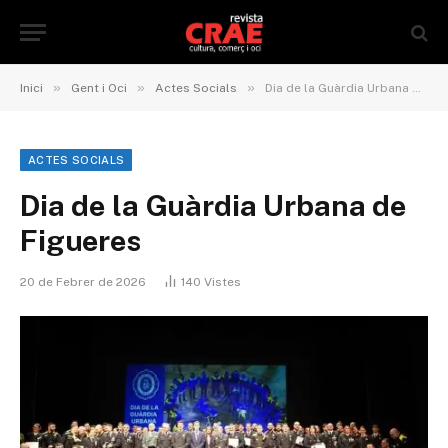
»
»
»
Inici
Gent i Oci
Actes Socials
Dia de la Guàrdia Urbana de Figueres
ACTES SOCIALS
Dia de la Guàrdia Urbana de
Figueres
20 de Febrer de 2026
140
Vistes