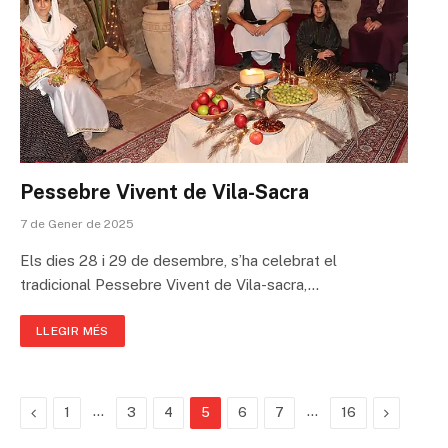
Pessebre Vivent de Vila-Sacra
7 de Gener de 2025
Els dies 28 i 29 de desembre, s’ha celebrat el
tradicional Pessebre Vivent de Vila-sacra,…
LLEGIR MÉS
Previous
…
…
Next
1
3
4
5
6
7
16