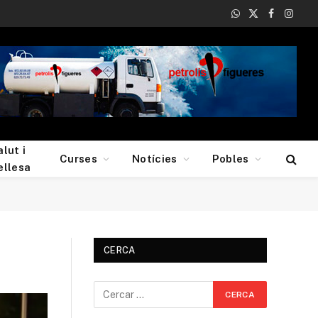
WhatsApp
X
Facebook
Insta
(Twitter)
alut i
Curses
Notícies
Pobles
ellesa
CERCA