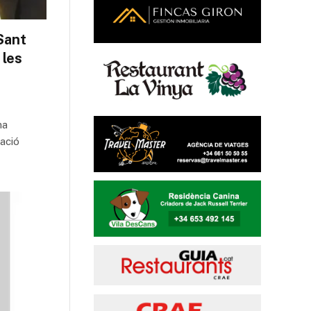
Sant
 les
na
iació