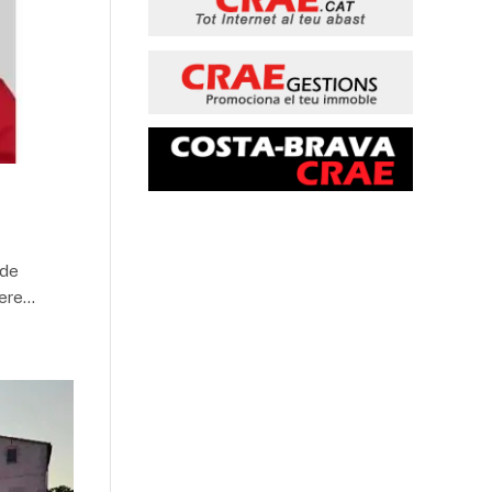
 de
rere…