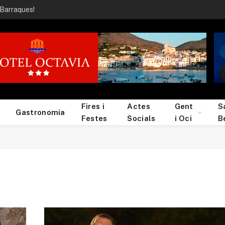
 Barraques!
Fires i
Actes
Gent
S
Gastronomia
Festes
Socials
i Oci
B