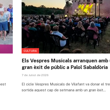
CULTURA
Els Vespres Musicals arranquen amb
gran èxit de públic a Palol Sabaldòria
7 de Juliol de 2026
uest
El cicle Vespres Musicals de Vilafant va donar el tr
sortida aquest cap de setmana amb un gran èxit…