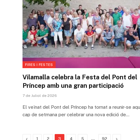
FIRES I FESTES
Vilamalla celebra la Festa del Pont del
Príncep amb una gran participació
7 de Juliol de 2026
El veïnat del Pont del Príncep ha tornat a reunir-se aq
cap de setmana per celebrar una nova edició de…
Previous
…
Next
1
2
3
4
5
92