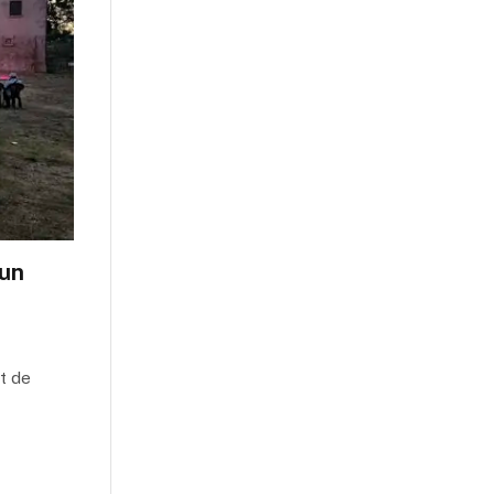
 un
et de