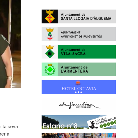
e la seva
per a