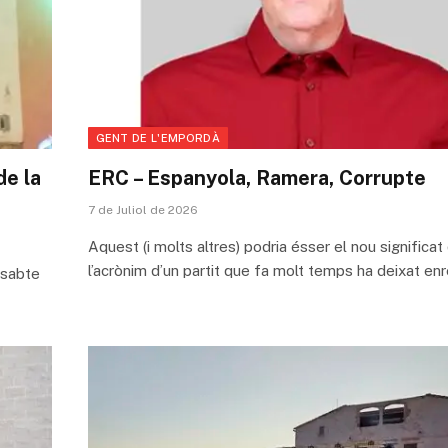
GENT DE L'EMPORDÀ
de la
ERC – Espanyola, Ramera, Corrupte
7 de Juliol de 2026
Aquest (i molts altres) podria ésser el nou significat
l’acrònim d’un partit que fa molt temps ha deixat en
ssabte