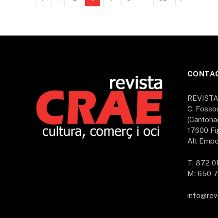
CONTA
REVIST
C. Fosso
(Cantona
17600 Fi
Alt Empo
T: 872 0
M: 650 7
info@rev