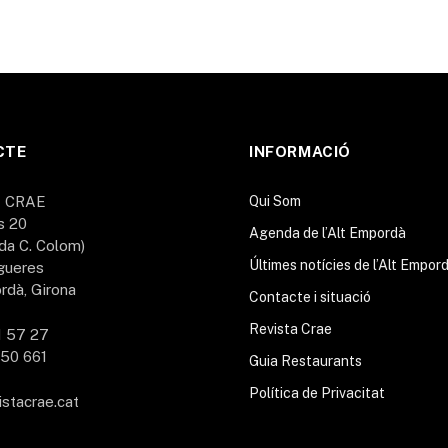
CTE
INFORMACIÓ
A CRAE
Qui Som
s 20
Agenda de l’Alt Empordà
da C. Colom)
Últimes notícies de l’Alt Empor
gueres
rdà, Girona
Contacte i situació
Revista Crae
1 57 27
50 661
Guia Restaurants
Política de Privacitat
istacrae.cat