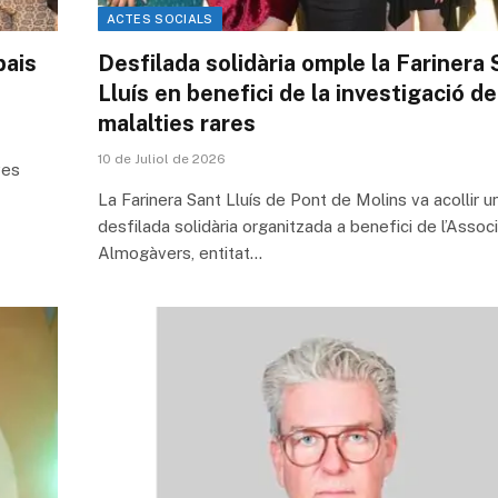
ACTES SOCIALS
pais
Desfilada solidària omple la Farinera 
Lluís en benefici de la investigació de
malalties rares
10 de Juliol de 2026
ves
La Farinera Sant Lluís de Pont de Molins va acollir u
desfilada solidària organitzada a benefici de l’Assoc
Almogàvers, entitat…