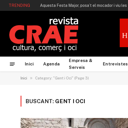
TRENDING
Aquesta Festa Major, posa’t el mocador i viu les
Empresa &
Inici
Agenda
Entrevistes
Serveis
»
Inici
Category: "Gent i Oci" (Page 3)
BUSCANT:
GENT I OCI