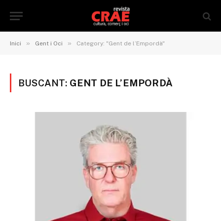
»
»
Inici
Gent i Oci
Category: "Gent de l’Empordà"
BUSCANT:
GENT DE L’EMPORDÀ