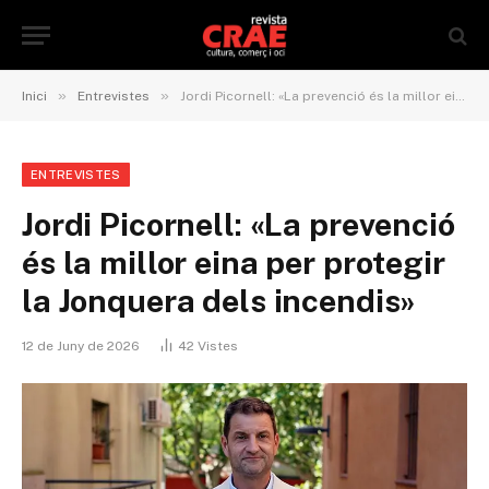
»
»
Inici
Entrevistes
Jordi Picornell: «La prevenció és la millor eina per protegir la Jonquera dels incendis»
ENTREVISTES
Jordi Picornell: «La prevenció
és la millor eina per protegir
la Jonquera dels incendis»
12 de Juny de 2026
42
Vistes