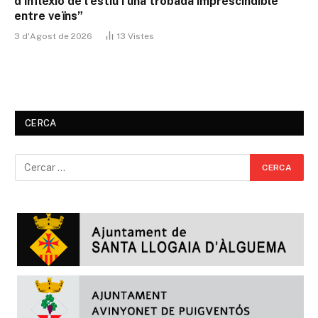
d’inflexió de l’estiu i una trobada imprescindible
entre veïns”
3 d'Agost de 2026
13
Vistes
CERCA