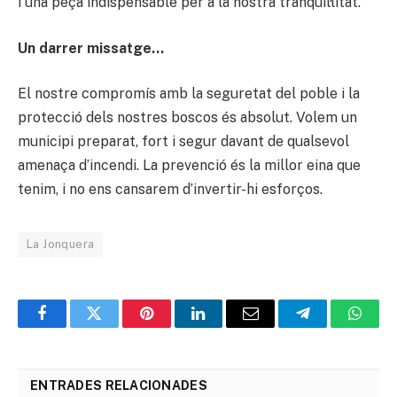
i una peça indispensable per a la nostra tranquil·litat.
Un darrer missatge…
El nostre compromís amb la seguretat del poble i la
protecció dels nostres boscos és absolut. Volem un
municipi preparat, fort i segur davant de qualsevol
amenaça d’incendi. La prevenció és la millor eina que
tenim, i no ens cansarem d’invertir-hi esforços.
La Jonquera
Facebook
Twitter
Pinterest
LinkedIn
Email
Telegram
Whats
ENTRADES RELACIONADES