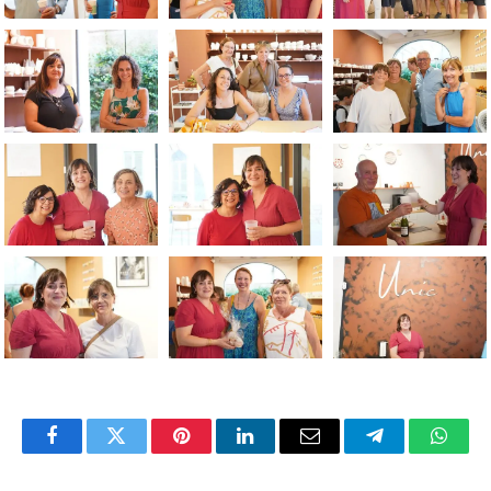
Facebook
Twitter
Pinterest
LinkedIn
Email
Telegram
Whats