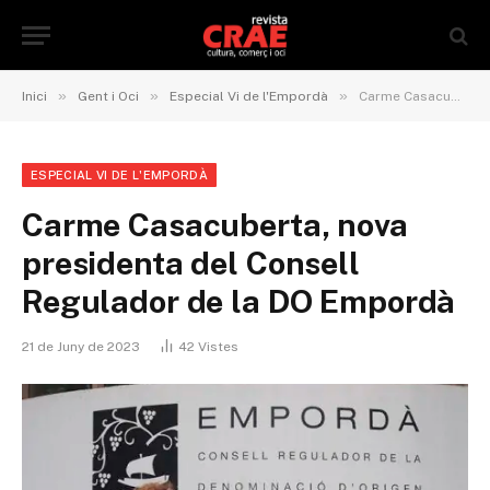
»
»
»
Inici
Gent i Oci
Especial Vi de l'Empordà
Carme Casacuberta, nova presidenta del Consell Regulador de la DO Empordà
ESPECIAL VI DE L'EMPORDÀ
Carme Casacuberta, nova
presidenta del Consell
Regulador de la DO Empordà
21 de Juny de 2023
42
Vistes