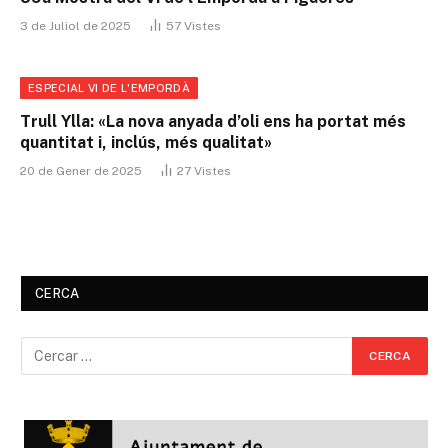
3 de Juliol de 2025
57
Vistes
ESPECIAL VI DE L'EMPORDÀ
Trull Ylla: «La nova anyada d’oli ens ha portat més
quantitat i, inclús, més qualitat»
20 de Gener de 2025
27
Vistes
CERCA