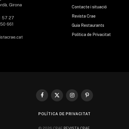
rdà, Girona
Contacte i situació
Revista Crae
1 57 27
50 661
Guia Restaurants
Política de Privacitat
istacrae.cat
Facebook
X
Instagram
Pinterest
(Twitter)
POLÍTICA DE PRIVACITAT
© 2026 CRAE
REVISTA CRAE
.