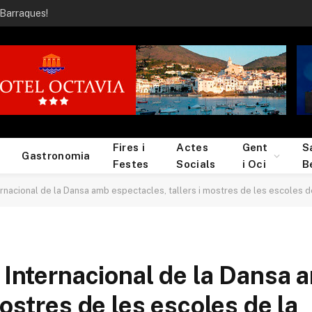
 Barraques!
Fires i
Actes
Gent
S
Gastronomia
Festes
Socials
i Oci
B
rnacional de la Dansa amb espectacles, tallers i mostres de les escoles de l
a Internacional de la Dansa 
mostres de les escoles de la