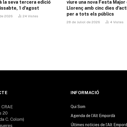
 la seva tercera edició
viure una nova Festa Major
issabte, 1 d’agost
Llorenç amb cinc dies d’act
per a tots els públics
 de 2026
24
Vistes
28 de Juliol de 2026
4
Vistes
CTE
INFORMACIÓ
A CRAE
Qui Som
s 20
Agenda de l’Alt Empordà
da C. Colom)
Últimes notícies de l’Alt Empor
gueres