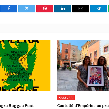
Facebook
Twitter
Pinterest
LinkedIn
Email
Teleg
CULTURA
egre Reggae Fest
Castelló d’Empúries es pre