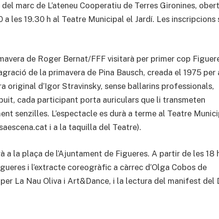
ns del marc de L’ateneu Cooperatiu de Terres Gironines, ober
0 a les 19.30 h al Teatre Municipal el Jardí. Les inscripcions
rimavera de Roger Bernat/FFF visitarà per primer cop Figuer
gració de la primavera de Pina Bausch, creada el 1975 per 
a original d’Igor Stravinsky, sense ballarins professionals,
 buit, cada participant porta auriculars que li transmeten
t senzilles. L’espectacle es durà a terme al Teatre Munici
saescena.cat i a la taquilla del Teatre).
rà a la plaça de l’Ajuntament de Figueres. A partir de les 18 
igueres i l’extracte coreogràfic a càrrec d’Olga Cobos de
r La Nau Oliva i Art&Dance, i la lectura del manifest del 