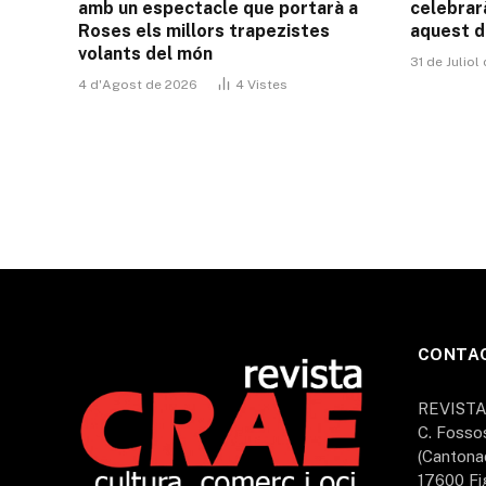
amb un espectacle que portarà a
celebrarà
Roses els millors trapezistes
aquest d
volants del món
31 de Juliol
4 d'Agost de 2026
4
Vistes
CONTA
REVIST
C. Fosso
(Cantona
17600 Fi