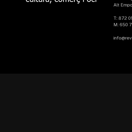
Alt Empo
T: 872 0
M: 650 7
info@rev