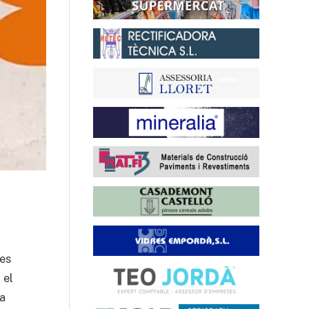
des
 el
ta