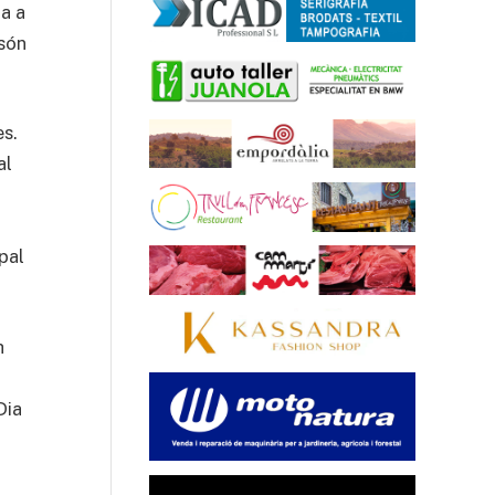
ta a
 són
es.
al
pal
h
Dia