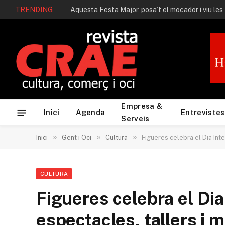
TRENDING
Aquesta Festa Major, posa’t el mocador i viu les
Empresa &
Inici
Agenda
Entrevistes
Serveis
»
»
»
Inici
Gent i Oci
Cultura
Figueres celebra el Dia Inte
CULTURA
Figueres celebra el Di
espectacles, tallers i 