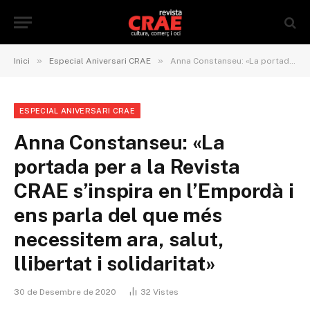
»
»
Inici
Especial Aniversari CRAE
Anna Constanseu: «La portada per a la Revista CRAE s’inspira en l’Empordà i ens parla del que més necessitem ara, salut, llibertat i solidaritat»
ESPECIAL ANIVERSARI CRAE
Anna Constanseu: «La
portada per a la Revista
CRAE s’inspira en l’Empordà i
ens parla del que més
necessitem ara, salut,
llibertat i solidaritat»
30 de Desembre de 2020
32
Vistes