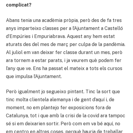
complicat?
Abans tenia una acadèmia pròpia, però des de fa tres
anys imparteixo classes per a l’Ajuntament a Castelló
d’Empúries i Empuriabrava. Aquest any hem estat
aturats des del mes de març per culpa de la pandèmia.
Al juliol em van deixar fer classe durant un mes, però
ara tornem a estar parats, i ja veurem què podem fer
l’any que ve. Ens ha passat el mateix a tots els cursos
que impulsa l’Ajuntament.
Però igualment jo segueixo pintant. Tinc la sort que
tinc molta clientela alemanya i de gent d’aquí i, de
moment, no em plantejo fer exposicions fora de
Catalunya, tot i que amb la crisi de la covid ara tampoc
sé si em deixarien sortir. Però com em va bé aquí, no
em centro en altres coses, perquè hauria de treballar