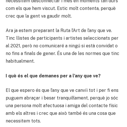
necessitem desconnectar i més en moments tan durs
com els que hem viscut. Estic molt contenta, perquè
crec que la gent va gaudir molt.
Ara ja estem preparant la Ruta l’Art de l’any que ve.
Tinc llistes de participants i artistes seleccionats per
al 2021, però no comunicaré a ningú si està convidat o
no fins a finals de gener. És una de les normes que tinc
habitualment.
I què és el que demanes per a l’any que ve?
El que espero és que l’any que ve canviï tot i per fi ens
puguem abraçar i besar tranquil·lament, perquè jo sóc
una persona molt afectuosa i amiga del contacte físic
amb els altres i crec que això també és una cosa que
necessitem tots.