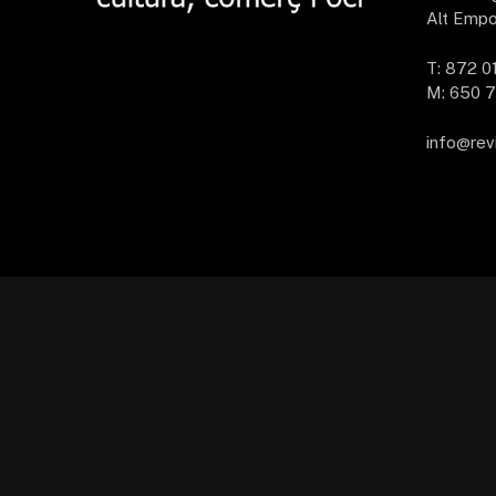
Alt Empo
T: 872 0
M: 650 7
info@rev