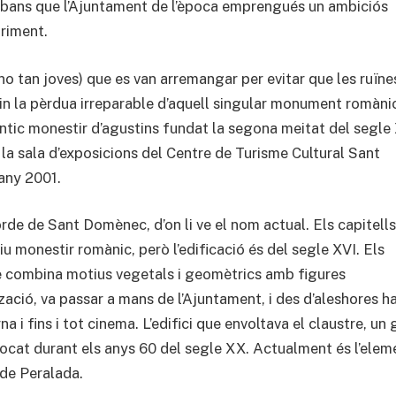
c abans que l’Ajuntament de l’època emprengués un ambiciós
briment.
 no tan joves) que es van arremangar per evitar que les ruïne
n la pèrdua irreparable d’aquell singular monument romànic
antic monestir d’agustins fundat la segona meitat del segle 
a la sala d’exposicions del Centre de Turisme Cultural Sant
’any 2001.
de de Sant Domènec, d’on li ve el nom actual. Els capitells
u monestir romànic, però l’edificació és del segle XVI. Els
que combina motius vegetals i geomètrics amb figures
ació, va passar a mans de l’Ajuntament, i des d’aleshores h
na i fins i tot cinema. L’edifici que envoltava el claustre, un 
rocat durant els anys 60 del segle XX. Actualment és l’elem
 de Peralada.