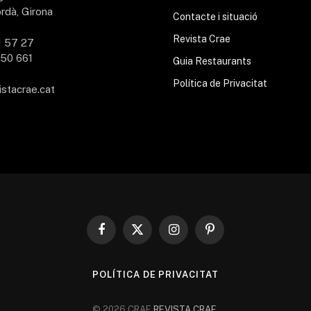
rdà, Girona
Contacte i situació
Revista Crae
1 57 27
50 661
Guia Restaurants
Política de Privacitat
istacrae.cat
Facebook
X
Instagram
Pinterest
(Twitter)
POLÍTICA DE PRIVACITAT
© 2026 CRAE
REVISTA CRAE
.