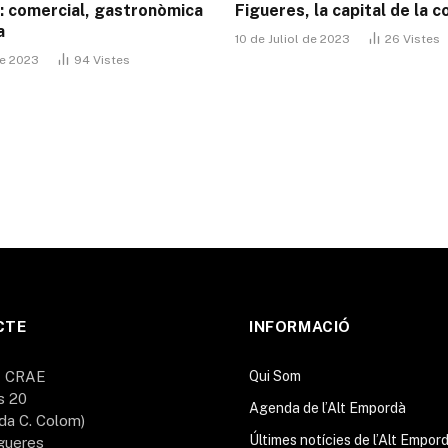
: comercial, gastronòmica
Figueres, la capital de la 
a
10 de Juliol de 2023
26
Vistes
de 2023
94
Vistes
CTE
INFORMACIÓ
A CRAE
Qui Som
s 20
Agenda de l’Alt Empordà
da C. Colom)
Últimes notícies de l’Alt Empor
gueres