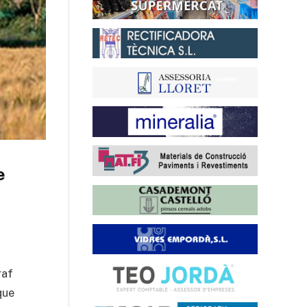
e
raf
que