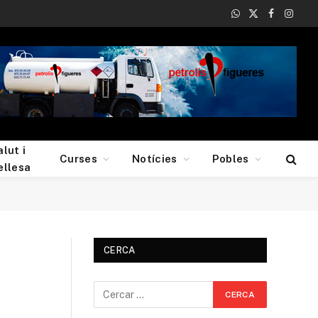
WhatsApp
X
Facebook
Insta
(Twitter)
alut i
Curses
Notícies
Pobles
ellesa
CERCA