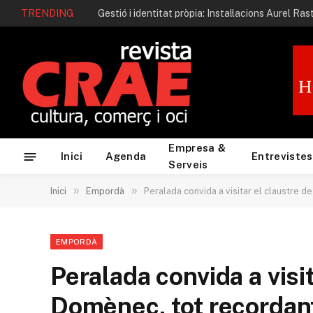
TRENDING
Gestió i identitat pròpia: Instal·lacions Aurel Ras
Empresa &
Inici
Agenda
Entrevistes
Serveis
»
»
Inici
Empordà
Peralada convida a visitar el claustre 
EMPORDÀ
Peralada convida a visi
Domènec, tot recordant