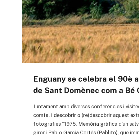
Enguany se celebra el 90è an
de Sant Domènec com a Bé Cu
Juntament amb diverses conferències i visites 
comtal i descobrir o (re)descobrir aquest extr
fotografies “1975, Memòria gràfica d’un salv
gironí Pablo García Cortés (Pablito), que imm