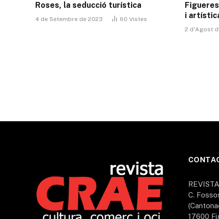
Roses, la seducció turística
Figueres
i artístic
4 de Setembre de 2023
60
Vistes
2 d'Agost 
CONTA
REVIST
C. Fosso
(Cantona
17600 Fi