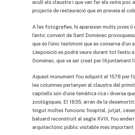
acull els claustre i que van fer els veïns po
projecte de restauració que en preveia el co
A les fotografies, hi apareixen molts joves (i
l’antic convent de Sant Domènec provoquessi
que és l’únic testimoni que es conserva d’un 
L’exposició es podrà veure durant tot l’estiu 
Domènec, que va ser creat per l’Ajuntament l
Aquest monument fou adquirit el 1578 per l’or
les columnes pertanyen al claustre del primiti
capitells són d’una temàtica rica i diversa 
zoològiques. El 1835, arran de la desamortitz
tingut moltes funcions: hospital, jutjat, caser
baluard reconstruït al segle XVIII, fou ender
arquitectònic públic visitable més important