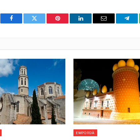
Facebook
Twitter
Pinterest
LinkedIn
Email
Teleg
EMPORDÀ