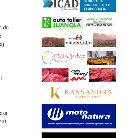
s de
 i
XI.
 i
a
gran
ent