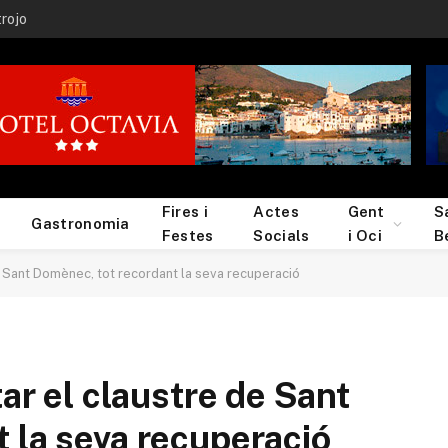
trojo
Fires i
Actes
Gent
S
Gastronomia
Festes
Socials
i Oci
B
de Sant Domènec, tot recordant la seva recuperació
tar el claustre de Sant
 la seva recuperació